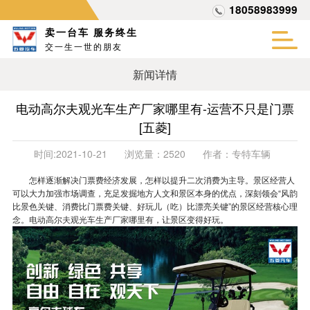
18058983999
卖一台车 服务终生
交一生一世的朋友
新闻详情
电动高尔夫观光车生产厂家哪里有-运营不只是门票
[五菱]
时间:
2021-10-21
浏览量：
2520
作者：
专特车辆
怎样逐渐解决门票费经济发展，怎样以提升二次消费为主导。景区经营人
可以大力加强市场调查，充足发掘地方人文和景区本身的优点，深刻领会“风韵
比景色关键、消费比门票费关键、好玩儿（吃）比漂亮关键”的景区经营核心理
念。
电动高尔夫观光车生产厂家哪里有
，让景区变得好玩。