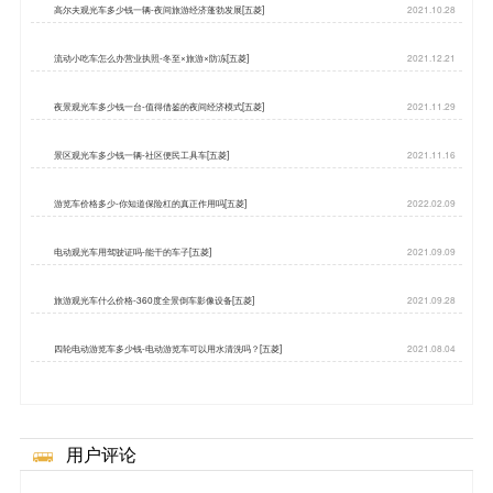
高尔夫观光车多少钱一辆-夜间旅游经济蓬勃发展[五菱]
2021.10.28
流动小吃车怎么办营业执照-冬至×旅游×防冻[五菱]
2021.12.21
夜景观光车多少钱一台-值得借鉴的夜间经济模式[五菱]
2021.11.29
景区观光车多少钱一辆-社区便民工具车[五菱]
2021.11.16
游览车价格多少-你知道保险杠的真正作用吗[五菱]
2022.02.09
电动观光车用驾驶证吗-能干的车子[五菱]
2021.09.09
旅游观光车什么价格-360度全景倒车影像设备[五菱]
2021.09.28
四轮电动游览车多少钱-电动游览车可以用水清洗吗？[五菱]
2021.08.04
用户评论