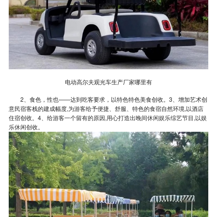
电动高尔夫观光车生产厂家哪里有
2、食色，性也——达到吃客要求，以特色特色美食创收。3、增加艺术创
意民宿客栈的建成幅度,为游客给予便捷、舒服、特色的食宿自然环境,以酒店
住宿创收。4、给游客一个留有的原因,用心打造出晚间休闲娱乐综艺节目,以娱
乐休闲创收。