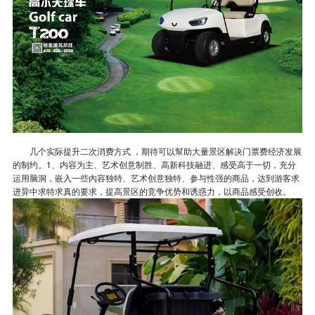
几个实际提升二次消费方式 ，期待可以幫助大量景区解决门票费经济发展
的制约。1、内容为主、艺术创意制胜、高新科技融进、感受高于一切，充分
运用脑洞，嵌入一些內容独特、艺术创意独特、参与性强的商品，达到游客求
进异中求特求真的要求，提高景区的竞争优势和诱惑力，以商品感受创收。