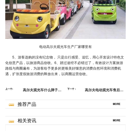
电动高尔夫观光车生产厂家哪里有
5、游客选购的没有纪念物， 只是出行感受、追忆，用心开发设计特色文
化创意产品，以旅游商品创收。6、踏过途经不必错过了，有效设计方案旅游
路线与商圈遍布，为游客给予更多的更唯美好惬意的消费自然环境和消费机
遇，扩张度假旅游消费的释放出来，以商圈运营创收。
上一个:
高尔夫观光车什么牌子好-
下一个：
高尔夫电动观光车售后如
把握农业旅游规划[五菱]
何-运营，拒绝求同[五菱]
推荐产品
MORE
相关资讯
MORE