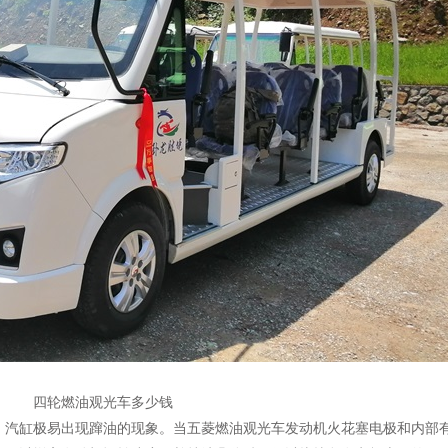
四轮燃油观光车多少钱
，汽缸极易出现蹿油的现象。当五菱燃油观光车发动机火花塞电极和内部