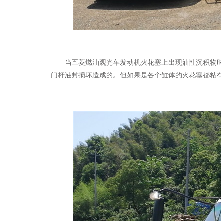
当五菱燃油观光车发动机火花塞上出现油性沉积物
门杆油封损坏造成的。但如果是各个缸体的火花塞都粘