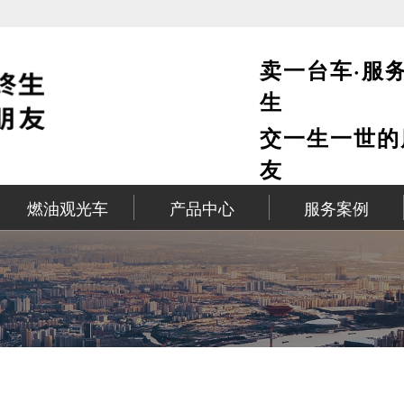
卖一台车·服
生
交一生一世的
友
燃油观光车
产品中心
服务案例