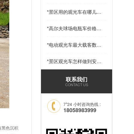
途？-电动观光车的优点
[五菱]…
*
景区用的观光车在哪儿能
买到-质量售后双保障[五
菱]…
*
高尔夫球场电瓶车价格多
少-日本也在用的高尔夫
球车[五菱]…
*
电动观光车最大载客数是
多少？-电动观光车可以
上道路牌吗？[五菱]…
*
景区观光车怎样做到安全
行驶？-观光车时速多
少？[五菱]…
联系我们
CONTACT US
7*24 小时咨询热线 :
18058983999
有黑色沉积