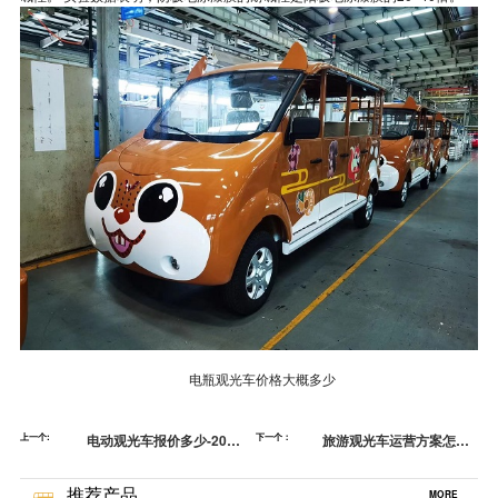
电瓶观光车价格大概多少
上一个:
电动观光车报价多少-2021
下一个：
旅游观光车运营方案怎么
年生态旅游8大关键词
写-安全运营专项[五菱]
（下）[五菱]
推荐产品
MORE