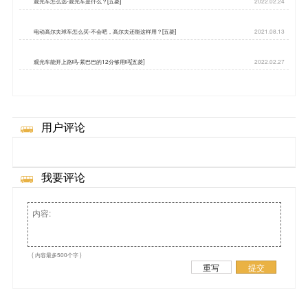
观光车怎么选-观光车是什么？[五菱]
2022.02.24
电动高尔夫球车怎么买-不会吧，高尔夫还能这样用？[五菱]
2021.08.13
观光车能开上路吗-紧巴巴的12分够用吗[五菱]
2022.02.27
用户评论
我要评论
( 内容最多500个字 )
重写
提交