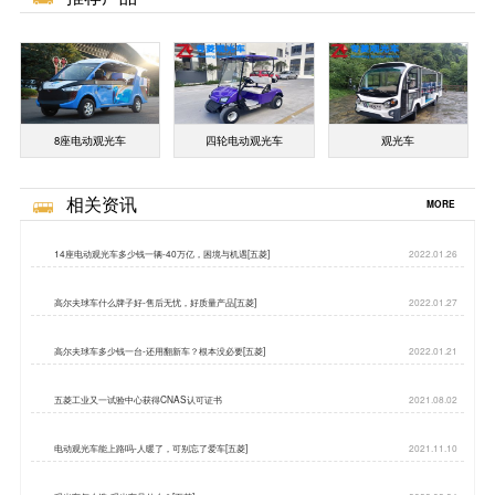
8座电动观光车
四轮电动观光车
观光车
相关资讯
MORE
14座电动观光车多少钱一辆-40万亿，困境与机遇[五菱]
2022.01.26
高尔夫球车什么牌子好-售后无忧，好质量产品[五菱]
2022.01.27
高尔夫球车多少钱一台-还用翻新车？根本没必要[五菱]
2022.01.21
五菱工业又一试验中心获得CNAS认可证书
2021.08.02
电动观光车能上路吗-人暖了，可别忘了爱车[五菱]
2021.11.10