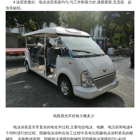
4.涂层质量好。电泳涂层表面均匀,与工件附着力好,漆膜紧密,无流痕、起
泡等缺陷。
电瓶观光车价格大概多少
电泳涂装是非常复杂的电化学过程,主要包括电泳、电解、电沉积和电渗4
个同时进行的过程。阴极电泳涂料在加工过程中具有比阳极电泳涂料更高的耐
碱性。 实验数据表明，阴极电泳漆膜的耐碱性是阳极电泳漆膜的20~40倍。