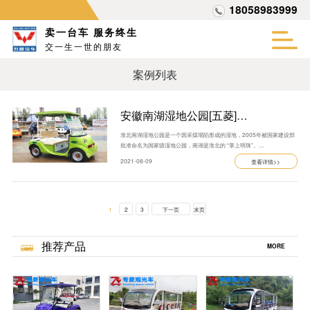
18058983999
卖一台车 服务终生
交一生一世的朋友
案例列表
安徽南湖湿地公园[五菱]…
淮北南湖湿地公园是一个因采煤塌陷形成的湿地，2005年被国家建设部
批准命名为国家级湿地公园，南湖是淮北的 “掌上明珠”。…
2021-08-09
查看详情>>
1
2
3
下一页
末页
推荐产品
MORE